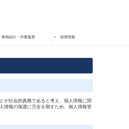
・車両紹介・作業風景
採用情報
採用メッセージ
スタッフインタビュー
働く環境・教育制度
スタッフの一日
募集要項 倉庫作業員 正社員
募集要項 一般作業スタッフ 正社員
とが社会的責務であると考え、個人情報に関
人情報の保護に万全を期すため、個人情報管